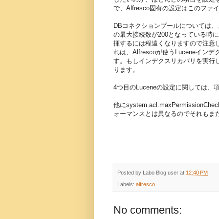
で、Alfresco固有の設定はこのフ
DBコネクションプールについては、まず
の最大接続数が200となっている時にA
揮するには程遠くなりますので注意しましょう。
れは、Alfrescoが使うLucen
す。もしインデクスリカバリを実行
ります。
4つ目のLuceneの設定に関して
他にsystem.acl.maxPermissi
ォーマンスとは異なるのでそれもま
Posted by
Labo Blog user
at
12:40 PM
Labels:
alfresco
No comments: