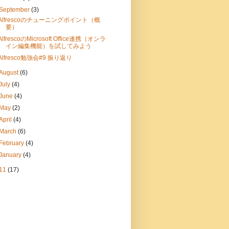
September
(3)
Alfrescoのチューニングポイント（概
要）
AlfrescoのMicrosoft Office連携（オンラ
イン編集機能）を試してみよう
Alfresco勉強会#9 振り返り
August
(6)
July
(4)
June
(4)
May
(2)
April
(4)
March
(6)
February
(4)
January
(4)
11
(17)