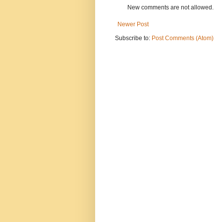
New comments are not allowed.
Newer Post
Subscribe to:
Post Comments (Atom)