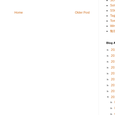
Scr
Sol
SS
Home
Older Post
Ta
To
Wi
勉
Blog A
►
20
►
20
►
20
►
20
►
20
►
20
►
20
►
20
▼
20
►
►
►