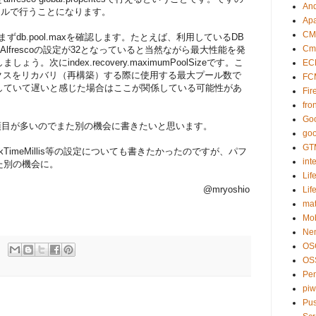
And
ァイルで行うことになります。
Ap
CM
db.pool.maxを確認します。たとえば、利用しているDB
Cm
lfrescoの設定が32となっていると当然ながら最大性能を発
次にindex.recovery.maximumPoolSizeです。こ
EC
eインデクスをリカバリ（再構築）する際に使用する最大プール数で
FC
していて遅いと感じた場合はここが関係している可能性があ
Fir
fro
Goo
は、項目が多いのでまた別の機会に書きたいと思います。
goo
GT
onCheckTimeMillis等の設定についても書きたかったのですが、パフ
int
た別の機会に。
Lif
@mryoshio
Lif
ma
Mob
Ne
OS
OS
Pe
piw
Pus