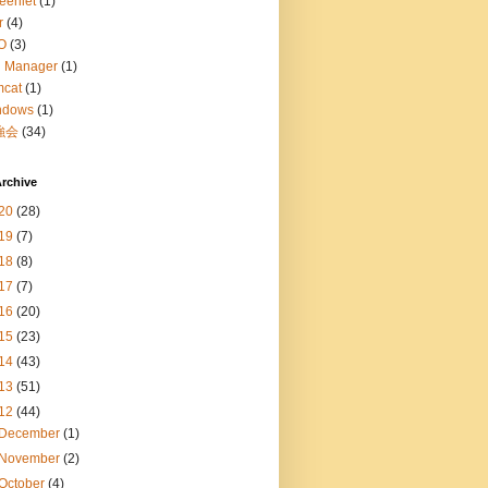
eenlet
(1)
r
(4)
O
(3)
g Manager
(1)
mcat
(1)
ndows
(1)
強会
(34)
rchive
20
(28)
19
(7)
18
(8)
17
(7)
16
(20)
15
(23)
14
(43)
13
(51)
12
(44)
December
(1)
November
(2)
October
(4)