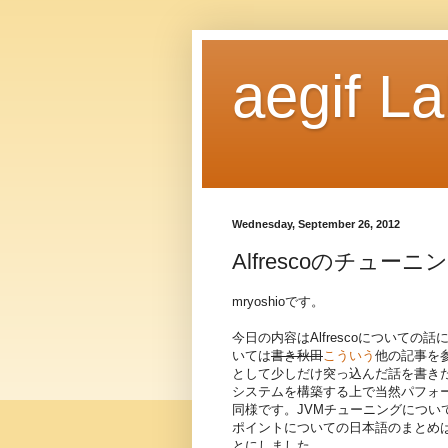
aegif L
Wednesday, September 26, 2012
Alfrescoのチュ
mryoshioです。
今日の内容はAlfrescoについての
いては
書き秋田
こういう
他の記事を
として少しだけ突っ込んだ話を書き
システムを構築する上で当然パフォーマ
同様です。JVMチューニングについ
ポイントについての日本語のまとめ
とにしました。