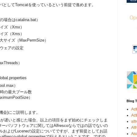
バとしてTomcatを使っているという前提で進めます。
wsの場合はcatalina.bat）
イズ（Xmx）
イズ（Xms）
最大サイズ（MaxPermSize）
ウェアの設定
Threads）
lobal.properties
ol.max）
時の最大プール数
maximumPoolSize）
Blog 
Act
機会)にご説明します。
Acti
ポンスが遅いと感じた場合、以上の項目をまず始めにチェックしま
alf
ーバソフトウェアに関してはAlfrescoならではの話でないの
Alf
ルおよびLuceneの設定についてですが、まず前提としてお話
Ana
sco-global.properitesで行えるということです。ですの