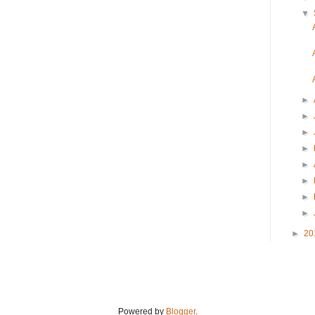
▼
►
►
►
►
►
►
►
►
►
20
Powered by
Blogger
.