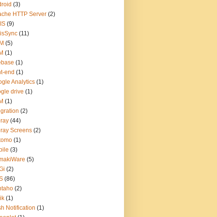
roid
(3)
ache HTTP Server
(2)
IS
(9)
isSync
(11)
M
(5)
M
(1)
ebase
(1)
nt-end
(1)
gle Analytics
(1)
gle drive
(1)
M
(1)
egration
(2)
eray
(44)
eray Screens
(2)
tomo
(1)
ile
(3)
makiWare
(5)
Gi
(2)
S
(86)
ntaho
(2)
ik
(1)
h Notification
(1)