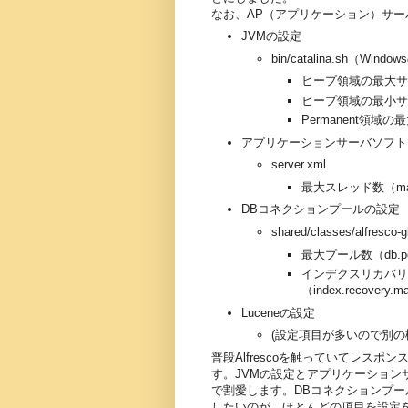
なお、AP（アプリケーション）サー
JVMの設定
bin/catalina.sh（Windo
ヒープ領域の最大サ
ヒープ領域の最小サ
Permanent領域の
アプリケーションサーバソフト
server.xml
最大スレッド数（max
DBコネクションプールの設定
shared/classes/alfresco-g
最大プール数（db.po
インデクスリカバリ
（index.recovery.
Luceneの設定
(設定項目が多いので別の
普段Alfrescoを触っていてレス
す。JVMの設定とアプリケーションサ
で割愛します。DBコネクションプー
したいのが、ほとんどの項目を設定をalfre