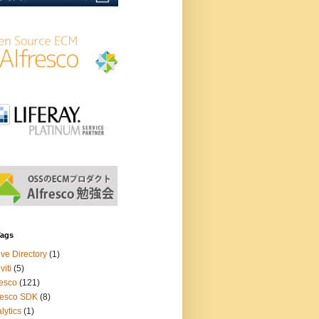
Tags
ive Directory
(1)
viti
(5)
resco
(121)
resco SDK
(8)
lytics
(1)