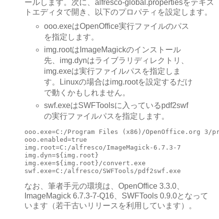
ールします。次に、alfresco-global.propertiesをテキス
トエディタで開き、以下のプロパティを設定します。
ooo.exeはOpenOffice実行ファイルのパス
を指定します。
img.rootはImageMagickのインストール
先、img.dynはライブラリディレクトリ、
img.exeは実行ファイルパスを指定しま
す。Linuxの場合はimg.rootを設定するだけ
で動くかもしれません。
swf.exeはSWFToolsに入っているpdf2swf
の実行ファイルパスを指定します。
ooo.exe=C:/Program Files (x86)/OpenOffice.org 3/pr
ooo.enabled=true

img.root=C:/alfresco/ImageMagick-6.7.3-7

img.dyn=${img.root}

img.exe=${img.root}/convert.exe

swf.exe=C:/alfresco/SWFTools/pdf2swf.exe
なお、筆者手元の環境は、OpenOffice 3.3.0、
ImageMagick 6.7.3-7-Q16、SWFTools 0.9.0となって
います（若干古いリリースを利用しています）。