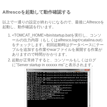
Alfrescoを起動して動作確認する
以上で一通りの設定が終わりになるので、最後にAlfrescoを
起動し、動作確認を行います。
<TOMCAT_HOME>/bin/startup.batを実行し、コンソ
ールの出力内容（もしくはalfresco.logやcatalina.out）
をチェックします。初回起動時はデータベースにテー
ブルを追加する作業やwarファイルを展開する作業が
ありますので時間がかかります。
起動が正常終了すると、コンソールもしくはログ
に"Server startup in xxxxxx ms"と表示されます。