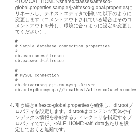
<TOMCAT_HOME>/shared/classes/alfresco-
global.properties.sampleをalfresco-global.propertiesに
リネームし、テキストエディタで開いて以下のように
変更します（コメントアウトされている場合はそのコ
メントアウトを外し、環境に合うように設定を変更し
てください）。
#

# Sample database connection properties

#

db.username=alfresco

db.password=alfresco

#

# MySQL connection

#

db.driver=org.gjt.mm.mysql.Driver

db.url=jdbc:mysql://localhost/alfresco?useUnicode
引き続きalfresco-global.propertiesを編集し、dir.rootプ
ロパティを設定します。dir.rootはコンテンツ実体やイ
ンデックス情報を格納するディレクトリを指定するプ
ロパティですが、<ALF_HOME>/alf_dataあたりを設
定しておくと無難です。