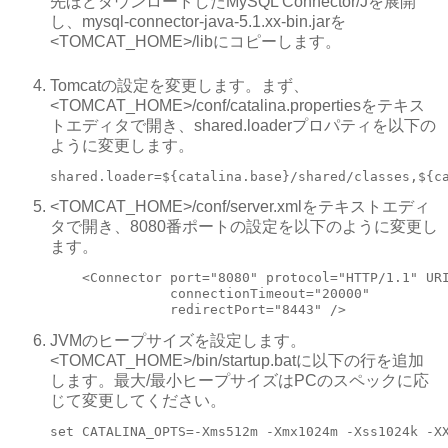
先ほどダウンロードしたMySQL Connector/Jを展開
し、mysql-connector-java-5.1.xx-bin.jarを
<TOMCAT_HOME>/libにコピーします。
Tomcatの設定を変更します。まず、
<TOMCAT_HOME>/conf/catalina.propertiesをテキス
トエディタで開き、shared.loaderプロパティを以下の
ように変更します。
shared.loader=${catalina.base}/shared/classes,${c
<TOMCAT_HOME>/conf/server.xmlをテキストエディ
タで開き、8080番ポートの設定を以下のように変更し
ます。
    <Connector port="8080" protocol="HTTP/1.1" URI
               connectionTimeout="20000" 

               redirectPort="8443" />
JVMのヒープサイズを設定します。
<TOMCAT_HOME>/bin/startup.batに以下の行を追加
します。最大/最小ヒープサイズはPCのスペックに応
じて変更してください。