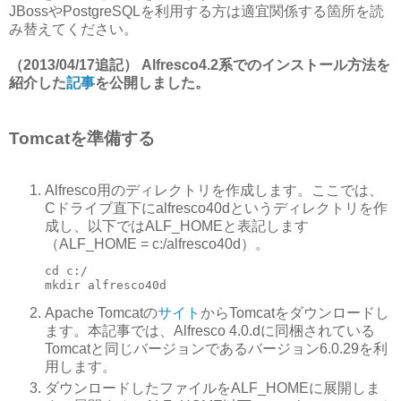
JBossやPostgreSQLを利用する方は適宜関係する箇所を読
み替えてください。
（2013/04/17追記） Alfresco4.2系でのインストール方法を
紹介した
記事
を公開しました。
Tomcatを準備する
Alfresco用のディレクトリを作成します。ここでは、
Cドライブ直下にalfresco40dというディレクトリを作
成し、以下ではALF_HOMEと表記します
（ALF_HOME = c:/alfresco40d）。
cd c:/

mkdir alfresco40d
Apache Tomcatの
サイト
からTomcatをダウンロードし
ます。本記事では、Alfresco 4.0.dに同梱されている
Tomcatと同じバージョンであるバージョン6.0.29を利
用します。
ダウンロードしたファイルをALF_HOMEに展開しま